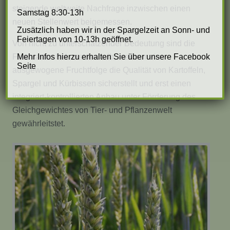
steigende weltweite Nachfrage inzwischen einen
Samstag 8:30-13h
neuen Stellenwert beigemessen.
Zusätzlich haben wir in der Spargelzeit an Sonn- und
Feiertagen von 10-13h geöffnet.
Von nicht zu unterschätzender Bedeutung sind die
Fruchtarten bei uns deshalb, weil nur eine
Mehr Infos hierzu erhalten Sie über unsere Facebook
Seite
ausgewogene Fruchtfolge die Qualität von Kartoffeln,
Spargel und Kürbissen sicherstellt und erst einen
integriert-kontrollierten Anbau unter Förderung des
Gleichgewichtes von Tier- und Pflanzenwelt
gewährleitstet.