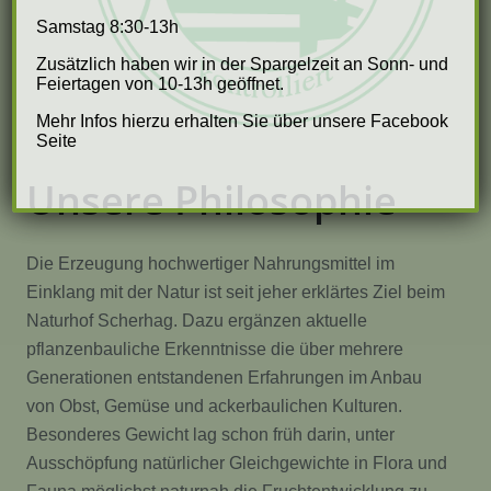
Samstag 8:30-13h
Zusätzlich haben wir in der Spargelzeit an Sonn- und
Feiertagen von 10-13h geöffnet.
Mehr Infos hierzu erhalten Sie über unsere Facebook
Seite
Unsere Philosophie
Die Erzeugung hochwertiger Nahrungsmittel im
Einklang mit der Natur ist seit jeher erklärtes Ziel beim
Naturhof Scherhag. Dazu ergänzen aktuelle
pflanzenbauliche Erkenntnisse die über mehrere
Generationen entstandenen Erfahrungen im Anbau
von Obst, Gemüse und ackerbaulichen Kulturen.
Besonderes Gewicht lag schon früh darin, unter
Ausschöpfung natürlicher Gleichgewichte in Flora und